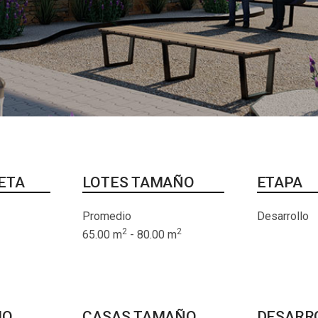
ETA
LOTES TAMAÑO
ETAPA
Promedio
Desarrollo
2
2
65.00 m
- 80.00 m
IO
CASAS TAMAÑO
DESARR