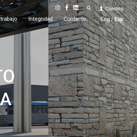
Clientes
 trabajo
Integridad
Contacto
Eng
/
Esp
TO
RA