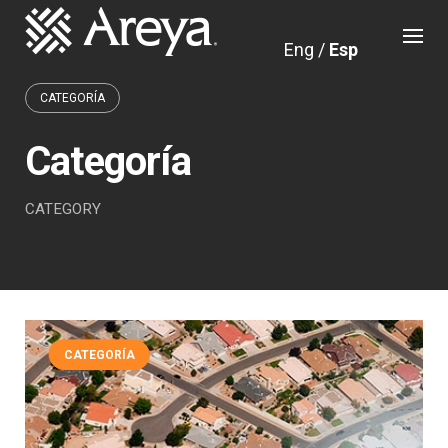
Skip
to
Eng
/
Esp
content
CATEGORÍA
Categoría
CATEGORY
CATEGORÍA